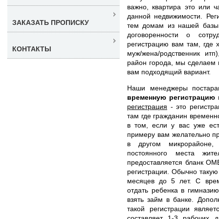
важно, квартира это или ч
данной недвижимости. Рег
ЗАКАЗАТЬ ПРОПИСКУ
тем домам из нашей базы,
договоренности о сотр
регистрацию вам там, где 
КОНТАКТЫ
муж/жена/родственник итп
район города, мы сделаем 
вам подходящий вариант.
Наши менеджеры постар
временную регистрацию
регистрация
- это регистра
там где гражданин временн
в том, если у вас уже ес
примеру вам желательно пр
в другом микрорайоне,
постоянного места жит
предоставляется бланк ОМ
регистрации. Обычно такую
месяцев до 5 лет. С вре
отдать ребенка в гимназию
взять займ в банке. Допо
такой регистрации являет
составляет 1-3 рабочих 